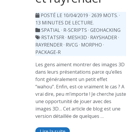
POSTÉ LE 10/04/2019
· 2639 MOTS. ·
13 MINUTES DE LECTURE.
SPATIAL
·
R-SCRIPTS
·
GEOHACKING
RSTATSFR
·
MESH3D
·
RAYSHADER
·
RAYRENDER
·
RVCG
·
MORPHO
·
PACKAGE-R
Les gens aiment montrer des images 3D
dans leurs présentations parce qu’elles
font généralement un petit effet
“wahou”. Enfin, est-ce vraiment le cas ? A
vrai dire, peu m’importe ! Je cherche juste
une opportunité de jouer avec des
images 3D… Cet article de blog est une
version détaillée de quelques …
Lire la suite