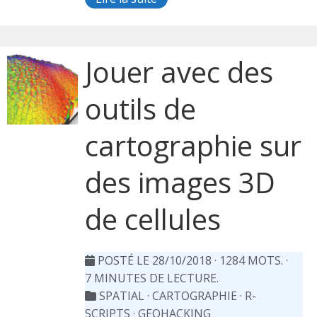
Jouer avec des
outils de
cartographie sur
des images 3D
de cellules
POSTÉ LE 28/10/2018
· 1284 MOTS. ·
7 MINUTES DE LECTURE.
SPATIAL
·
CARTOGRAPHIE
·
R-
SCRIPTS
·
GEOHACKING