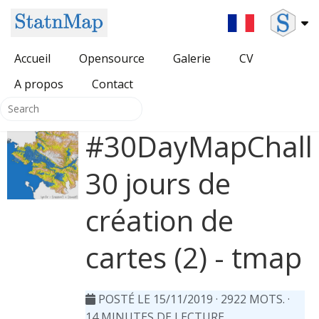
Accueil
Opensource
Galerie
CV
A propos
All Opensource
Contact
Packages pour DevOps
#30DayMapChall
{SDMSelect} package
HUGO themes
30 jours de
{HatchedPolygons} package
création de
{cartomisc} package
cartes (2) - tmap
POSTÉ LE 15/11/2019
· 2922 MOTS. ·
14 MINUTES DE LECTURE.