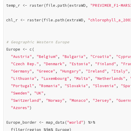
temp_r <- raster(file.path(extraWD, 
"PREVIMER_F1-MARS
chl_r <- raster(file.path(extraWD, 
"chlorophyll_a_200
# Geographic Western Europe
Europe <- c(

"Austria"
, 
"Belgium"
, 
"Bulgaria"
, 
"Croatia"
, 
"Cypru
"Czech Rep."
, 
"Denmark"
, 
"Estonia"
, 
"Finland"
, 
"Fra
"Germany"
, 
"Greece"
, 
"Hungary"
, 
"Ireland"
, 
"Italy"
,
"Lithuania"
, 
"Luxembourg"
, 
"Malta"
, 
"Netherlands"
, 
"Portugal"
, 
"Romania"
, 
"Slovakia"
, 
"Slovenia"
, 
"Spa
"Sweden"
, 
"UK"
,

"Switzerland"
, 
"Norway"
, 
"Monaco"
, 
"Jersey"
, 
"Guern
"Azores"
)

Europe_border <- map_data(
"world"
) %>%

  filter(region %
in
% Europe)
