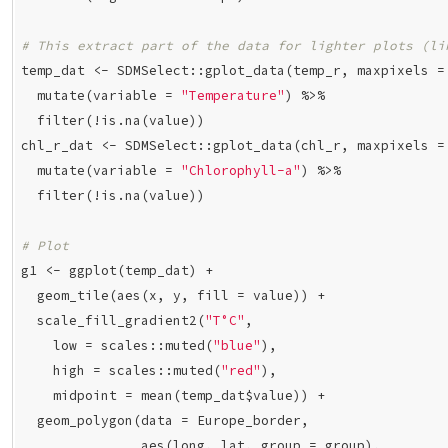
# This extract part of the data for lighter plots (li
temp_dat <- SDMSelect::gplot_data(temp_r, maxpixels =
  mutate(variable = 
"Temperature"
) %>%

  filter(!is.na(value))

chl_r_dat <- SDMSelect::gplot_data(chl_r, maxpixels =
  mutate(variable = 
"Chlorophyll-a"
) %>%

  filter(!is.na(value))

# Plot
g1 <- ggplot(temp_dat) +

  geom_tile(aes(x, y, fill = value)) +

  scale_fill_gradient2(
"T°C"
,

    low = scales::muted(
"blue"
),

    high = scales::muted(
"red"
),

    midpoint = mean(temp_dat$value)) +

  geom_polygon(data = Europe_border,

               aes(long, lat, group = group),
