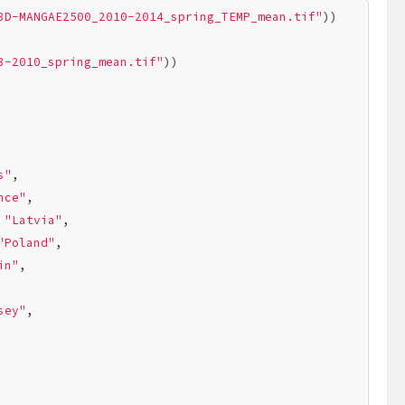
3D-MANGAE2500_2010-2014_spring_TEMP_mean.tif"
))

3-2010_spring_mean.tif"
))

s"
,

nce"
,

 
"Latvia"
,

"Poland"
,

in"
,

sey"
,
