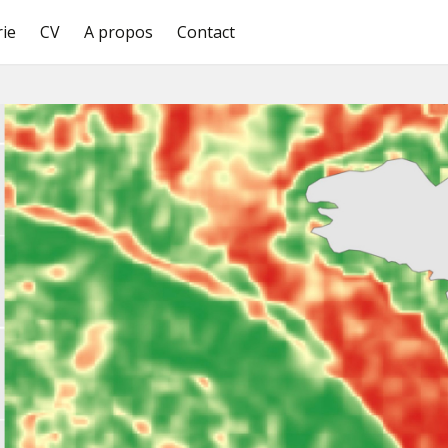
rie
CV
A propos
Contact
Ops
e
package