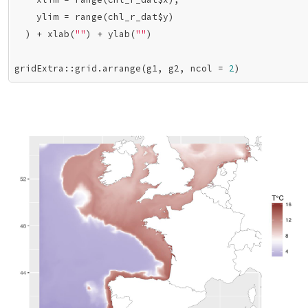
    ylim = range(chl_r_dat$y)

  ) + xlab(
""
) + ylab(
""
)

gridExtra::grid.arrange(g1, g2, ncol = 
2
)