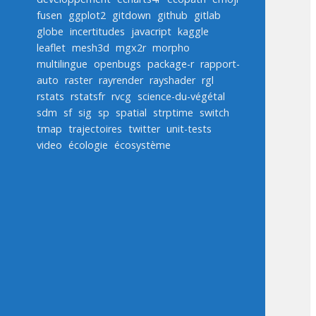
fusen
ggplot2
gitdown
github
gitlab
globe
incertitudes
javacript
kaggle
leaflet
mesh3d
mgx2r
morpho
multilingue
openbugs
package-r
rapport-
auto
raster
rayrender
rayshader
rgl
rstats
rstatsfr
rvcg
science-du-végétal
sdm
sf
sig
sp
spatial
strptime
switch
tmap
trajectoires
twitter
unit-tests
video
écologie
écosystème