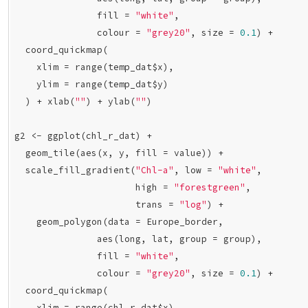
               fill = 
"white"
,

               colour = 
"grey20"
, size = 
0.1
) +

  coord_quickmap(

    xlim = range(temp_dat$x),

    ylim = range(temp_dat$y)

  ) + xlab(
""
) + ylab(
""
)

g2 <- ggplot(chl_r_dat) +

  geom_tile(aes(x, y, fill = value)) +

  scale_fill_gradient(
"Chl-a"
, low = 
"white"
,

                      high = 
"forestgreen"
,

                      trans = 
"log"
) +

    geom_polygon(data = Europe_border,

               aes(long, lat, group = group),

               fill = 
"white"
,

               colour = 
"grey20"
, size = 
0.1
) +

  coord_quickmap(

    xlim = range(chl_r_dat$x),
