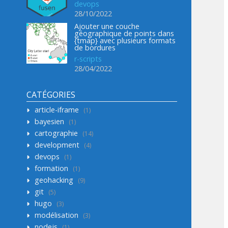
devops
28/10/2022
Ajouter une couche
géographique de points dans
{tmap} avec plusieurs formats
de bordures
r-scripts
28/04/2022
CATÉGORIES
article-iframe
1
bayesien
1
cartographie
14
development
4
devops
1
formation
1
geohacking
9
git
5
hugo
3
modélisation
3
nodejs
1