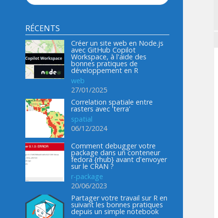
RÉCENTS
Créer un site web en Node.js
avec GitHub Copilot
Workspace, à l'aide des
bonnes pratiques de
développement en R
web
27/01/2025
Correlation spatiale entre
rasters avec 'terra'
spatial
06/12/2024
Comment debugger votre
package dans un conteneur
fedora {rhub} avant d'envoyer
sur le CRAN ?
r-package
20/06/2023
Partager votre travail sur R en
suivant les bonnes pratiques
depuis un simple notebook