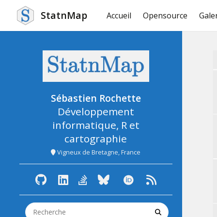
StatnMap
Accueil
Opensource
Gale
Packages pour Dev
{SDMSelect} packag
HUGO themes
{HatchedPolygons} 
Sébastien Rochette
Développement
{cartomisc} package
informatique, R et
cartographie
Vigneux de Bretagne, France