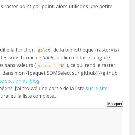
 raster point par point, alors utilisons une petite
ifié la fonction
de la bibliothèque {rasterVis}
gplot
aites sous forme de
tibble
, au lieu de faire la figure
es sans valeurs (
), ce qui rend le raster
valeur = NA
dans mon {[paquet SDMSelect sur github](//github.
te section du blog
.
ens. J’ai trouvé une partie de la liste
sur le site
aurai eu la liste complète…
Masquer