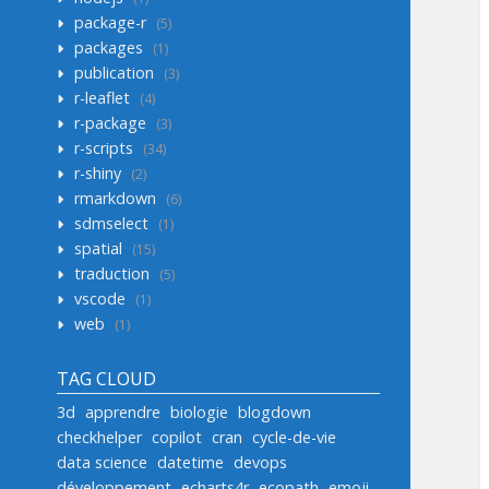
package-r
5
packages
1
publication
3
r-leaflet
4
r-package
3
r-scripts
34
r-shiny
2
rmarkdown
6
sdmselect
1
spatial
15
traduction
5
vscode
1
web
1
TAG CLOUD
3d
apprendre
biologie
blogdown
checkhelper
copilot
cran
cycle-de-vie
data science
datetime
devops
développement
echarts4r
ecopath
emoji